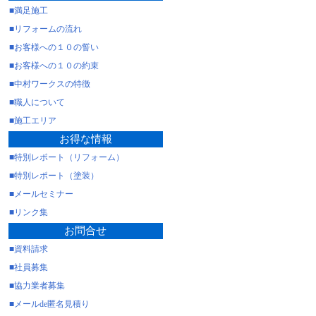
■満足施工
■リフォームの流れ
■お客様への１０の誓い
■お客様への１０の約束
■中村ワークスの特徴
■職人について
■施工エリア
お得な情報
■特別レポート（リフォーム）
■特別レポート（塗装）
■メールセミナー
■リンク集
お問合せ
■資料請求
■社員募集
■協力業者募集
■メールde匿名見積り