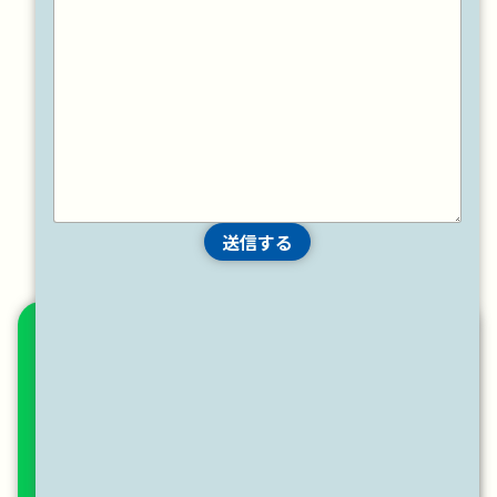
そろそろリフォームしたいけど...
い
くら必要なんだろう？
屋根や屋上は自分で見れないから
工
事が必要か調べてほしい。
やっぱり経験豊富な会社に頼むのが
安心だな...
送信する
見積もりだけでも大歓迎！
中村ワークス
の
友だち登録
を
で
アドバイザーがお客様のお悩みにお答
えします。