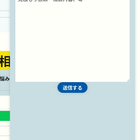
25万円
工事金額 約
相見積もりを！
やっぱり経験豊富な会社に頼むのが
安心だな...
送信する