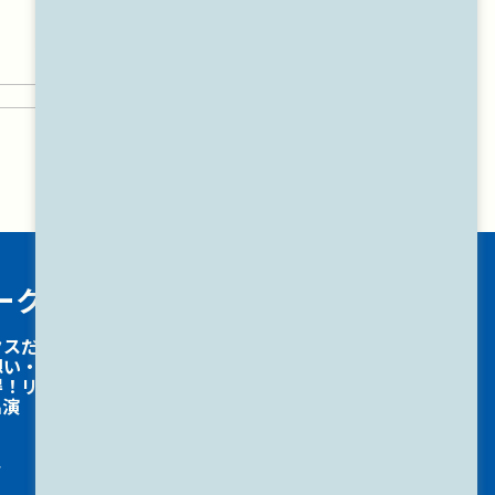
ークスについて
グループサイト
省エネワークス
クスだからできること
塗装ワークス
想い・創業物語
雨漏りワークス
得！リフォーム物語
雨どいワークス
出演
やね・かべワークス
外構ワークス
解体ワークス
ト
おそうじワークス