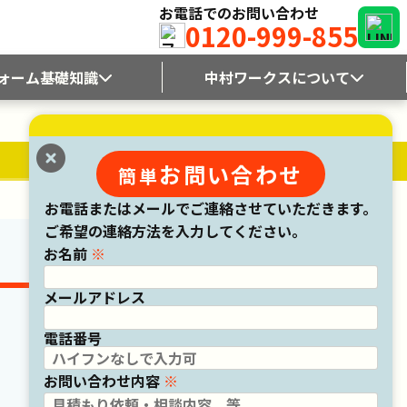
お電話でのお問い合わせ
0120-999-855
ォーム基礎知識
中村ワークスについて
と特徴
会社概要
類と特徴
中村ワークスだからできること
フォーム・補修方法
仕事への想い・創業物語
フォーム・補修方法
漫画・納得！リフォーム物語
お問い合わせ
簡単
のポイント
メディア出演
のポイント
ブログ
お電話またはメールでご連絡させていただきます。
ム会社の選び方
お知らせ
しき慣習？
リクルート
ご希望の連絡方法を入力してください。
のアドバイス
お名前
※
のアドバイス
のポイント
のポイント
メールアドレス
きる屋根外壁チェック
一覧
電話番号
お問い合わせ内容
※