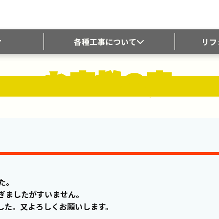
各種工事について
リフ
ート
瓦屋根の工事内容
瓦の種類
動画
スレート屋根の工事内容
塗装の種
お客様の声
トタン屋根の工事内容
屋根のリ
屋根塗装の工事内容
外壁のリ
外壁塗装の工事内容
屋根工事
外壁リフォームの工事内容
塗装工事
雨樋の工事内容
リフォー
屋上防水の工事内容
業界の悪
外構工事の工事内容
屋根工事
省エネの工事内容
塗装工事
太陽光発電の工事内容
防水工事
工事工程の一覧
外構工事
自分でで
基礎知識
た。
ぎましたがすいません。
した。又よろしくお願いします。