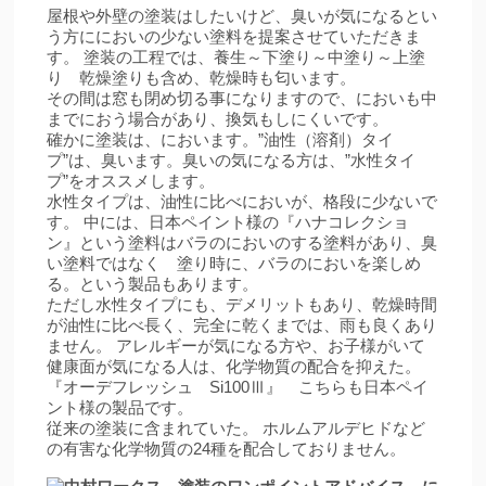
屋根や外壁の塗装はしたいけど、臭いが気になるとい
う方ににおいの少ない塗料を提案させていただきま
す。 塗装の工程では、養生～下塗り～中塗り～上塗
り 乾燥塗りも含め、乾燥時も匂います。
その間は窓も閉め切る事になりますので、においも中
までにおう場合があり、換気もしにくいです。
確かに塗装は、においます。”油性（溶剤）タイ
プ”は、臭います。臭いの気になる方は、”水性タイ
プ”をオススメします。
水性タイプは、油性に比べにおいが、格段に少ないで
す。 中には、日本ペイント様の『ハナコレクショ
ン』という塗料はバラのにおいのする塗料があり、臭
い塗料ではなく 塗り時に、バラのにおいを楽しめ
る。という製品もあります。
ただし水性タイプにも、デメリットもあり、乾燥時間
が油性に比べ長く、完全に乾くまでは、雨も良くあり
ません。 アレルギーが気になる方や、お子様がいて
健康面が気になる人は、化学物質の配合を抑えた。
『オーデフレッシュ Si100Ⅲ』 こちらも日本ペイ
ント様の製品です。
従来の塗装に含まれていた。 ホルムアルデヒドなど
の有害な化学物質の24種を配合しておりません。