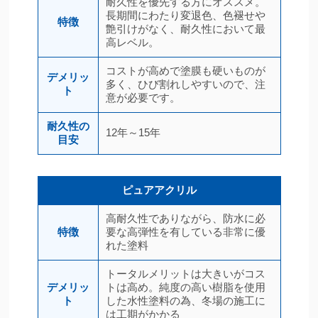
耐久性を優先する方にオススメ。
長期間にわたり変退色、色褪せや
特徴
艶引けがなく、耐久性において最
高レベル。
コストが高めで塗膜も硬いものが
デメリッ
多く、ひび割れしやすいので、注
ト
意が必要です。
耐久性の
12年～15年
目安
ピュアアクリル
高耐久性でありながら、防水に必
特徴
要な高弾性を有している非常に優
れた塗料
トータルメリットは大きいがコス
デメリッ
トは高め。純度の高い樹脂を使用
ト
した水性塗料の為、冬場の施工に
は工期がかかる